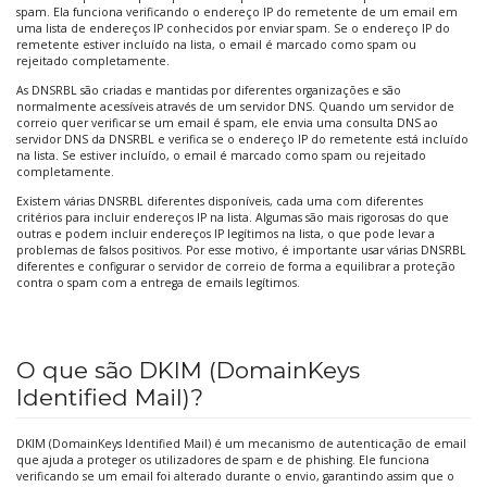
spam. Ela funciona verificando o endereço IP do remetente de um email em
uma lista de endereços IP conhecidos por enviar spam. Se o endereço IP do
remetente estiver incluído na lista, o email é marcado como spam ou
rejeitado completamente.
As DNSRBL são criadas e mantidas por diferentes organizações e são
normalmente acessíveis através de um servidor DNS. Quando um servidor de
correio quer verificar se um email é spam, ele envia uma consulta DNS ao
servidor DNS da DNSRBL e verifica se o endereço IP do remetente está incluído
na lista. Se estiver incluído, o email é marcado como spam ou rejeitado
completamente.
Existem várias DNSRBL diferentes disponíveis, cada uma com diferentes
critérios para incluir endereços IP na lista. Algumas são mais rigorosas do que
outras e podem incluir endereços IP legítimos na lista, o que pode levar a
problemas de falsos positivos. Por esse motivo, é importante usar várias DNSRBL
diferentes e configurar o servidor de correio de forma a equilibrar a proteção
contra o spam com a entrega de emails legítimos.
O que são DKIM (DomainKeys
Identified Mail)?
DKIM (DomainKeys Identified Mail) é um mecanismo de autenticação de email
que ajuda a proteger os utilizadores de spam e de phishing. Ele funciona
verificando se um email foi alterado durante o envio, garantindo assim que o