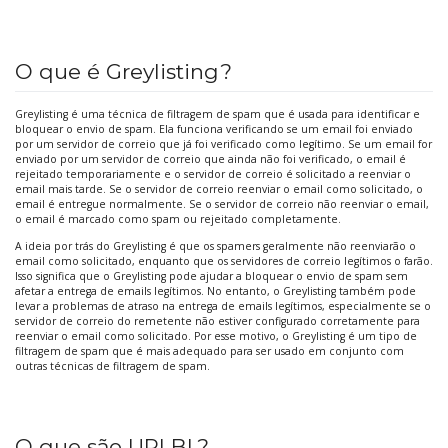
O que é Greylisting?
Greylisting é uma técnica de filtragem de spam que é usada para identificar e
bloquear o envio de spam. Ela funciona verificando se um email foi enviado
por um servidor de correio que já foi verificado como legítimo. Se um email for
enviado por um servidor de correio que ainda não foi verificado, o email é
rejeitado temporariamente e o servidor de correio é solicitado a reenviar o
email mais tarde. Se o servidor de correio reenviar o email como solicitado, o
email é entregue normalmente. Se o servidor de correio não reenviar o email,
o email é marcado como spam ou rejeitado completamente.
A ideia por trás do Greylisting é que os spamers geralmente não reenviarão o
email como solicitado, enquanto que os servidores de correio legítimos o farão.
Isso significa que o Greylisting pode ajudar a bloquear o envio de spam sem
afetar a entrega de emails legítimos. No entanto, o Greylisting também pode
levar a problemas de atraso na entrega de emails legítimos, especialmente se o
servidor de correio do remetente não estiver configurado corretamente para
reenviar o email como solicitado. Por esse motivo, o Greylisting é um tipo de
filtragem de spam que é mais adequado para ser usado em conjunto com
outras técnicas de filtragem de spam.
O que são URLBL?