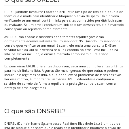
URLBL (Uniform Resource Locator Block List) é um tipo de lista de bloqueio de
spam que é usada para identificar e bloquear o envio de spam. Ela funciona
verificando se um email contém links para sites conhecidos por distribuir spam
ou malware. Se um email contiver um link para um desses sites, ele é marcado
como spam ou rejeitado completamente.
As URLBL são criadas e mantidas por diferentes organizações e são
normalmente acessíveis através de um servidor DNS. Quando um servidor de
correio quer verificar se um email é spam, ele envia uma consulta DNS ao
servidor DNS da URLBL e verifica se o link contido no email está incluído na
lista. Se estiver incluído, o email é marcado como spam ou rejeitado
completamente.
Existem várias URLBL diferentes disponíveis, cada uma com diferentes critérios
para incluir links na lista. Algumas são mais rigorosas do que outras e podem
incluir links legítimos na lista, o que pode levar a problemas de falsos positivos.
Por esse motivo, é importante usar várias URLBL diferentes e configurar o
servidor de correio de forma a equilibrar a proteção contra o spam com a
entrega de emails legítimos.
O que são DNSRBL?
DNSRBL (Domain Name System-based Real-time Blackhole List) é um tipo de
lista de bloqueio de spam que é usada para identificar e bloquear o envio de