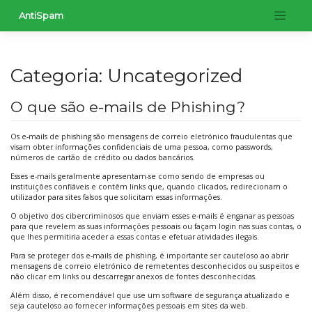
Skip
AntiSpam
to
content
Categoria:
Uncategorized
O que são e-mails de Phishing?
Os e-mails de phishing são mensagens de correio eletrónico fraudulentas que
visam obter informações confidenciais de uma pessoa, como passwords,
números de cartão de crédito ou dados bancários.
Esses e-mails geralmente apresentam-se como sendo de empresas ou
instituições confiáveis e contêm links que, quando clicados, redirecionam o
utilizador para sites falsos que solicitam essas informações.
O objetivo dos cibercriminosos que enviam esses e-mails é enganar as pessoas
para que revelem as suas informações pessoais ou façam login nas suas contas, o
que lhes permitiria aceder a essas contas e efetuar atividades ilegais.
Para se proteger dos e-mails de phishing, é importante ser cauteloso ao abrir
mensagens de correio eletrónico de remetentes desconhecidos ou suspeitos e
não clicar em links ou descarregar anexos de fontes desconhecidas.
Além disso, é recomendável que use um software de segurança atualizado e
seja cauteloso ao fornecer informações pessoais em sites da web.