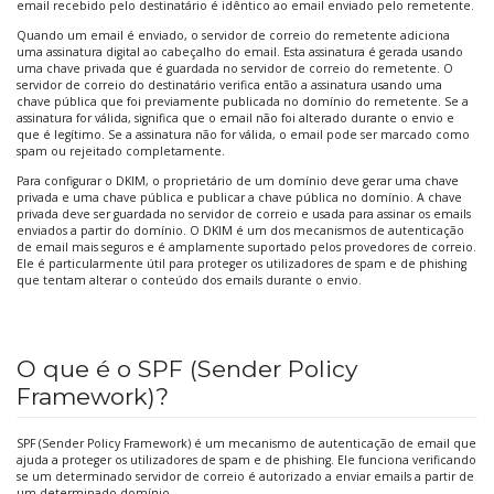
email recebido pelo destinatário é idêntico ao email enviado pelo remetente.
Quando um email é enviado, o servidor de correio do remetente adiciona
uma assinatura digital ao cabeçalho do email. Esta assinatura é gerada usando
uma chave privada que é guardada no servidor de correio do remetente. O
servidor de correio do destinatário verifica então a assinatura usando uma
chave pública que foi previamente publicada no domínio do remetente. Se a
assinatura for válida, significa que o email não foi alterado durante o envio e
que é legítimo. Se a assinatura não for válida, o email pode ser marcado como
spam ou rejeitado completamente.
Para configurar o DKIM, o proprietário de um domínio deve gerar uma chave
privada e uma chave pública e publicar a chave pública no domínio. A chave
privada deve ser guardada no servidor de correio e usada para assinar os emails
enviados a partir do domínio. O DKIM é um dos mecanismos de autenticação
de email mais seguros e é amplamente suportado pelos provedores de correio.
Ele é particularmente útil para proteger os utilizadores de spam e de phishing
que tentam alterar o conteúdo dos emails durante o envio.
O que é o SPF (Sender Policy
Framework)?
SPF (Sender Policy Framework) é um mecanismo de autenticação de email que
ajuda a proteger os utilizadores de spam e de phishing. Ele funciona verificando
se um determinado servidor de correio é autorizado a enviar emails a partir de
um determinado domínio.