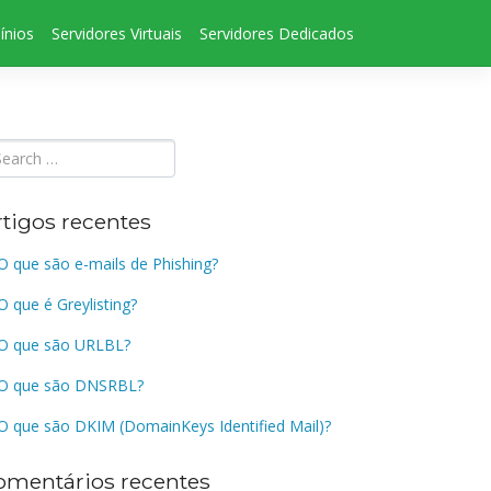
ínios
Servidores Virtuais
Servidores Dedicados
rtigos recentes
O que são e-mails de Phishing?
O que é Greylisting?
O que são URLBL?
O que são DNSRBL?
O que são DKIM (DomainKeys Identified Mail)?
omentários recentes