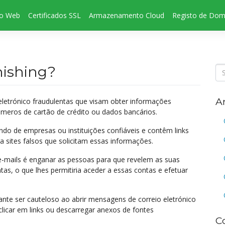
to Web
Certificados SSL
Armazenamento Cloud
Registo de Dom
hishing?
A
eletrónico fraudulentas que visam obter informações
meros de cartão de crédito ou dados bancários.
o de empresas ou instituições confiáveis e contêm links
a sites falsos que solicitam essas informações.
e-mails é enganar as pessoas para que revelem as suas
as, o que lhes permitiria aceder a essas contas e efetuar
ante ser cauteloso ao abrir mensagens de correio eletrónico
licar em links ou descarregar anexos de fontes
C