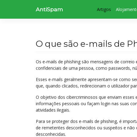
Skip
AntiSpam
to
Artigos
Alojamen
content
Artigos
O que são e-mails de P
Os e-mails de phishing são mensagens de correio 
confidenciais de uma pessoa, como passwords, nú
Esses e-mails geralmente apresentam-se como send
que, quando clicados, redirecionam o utilizador par
O objetivo dos cibercriminosos que enviam esses 
informações pessoais ou façam login nas suas cont
atividades ilegais.
Para se proteger dos e-mails de phishing, é import
de remetentes desconhecidos ou suspeitos e não c
desconhecidas.